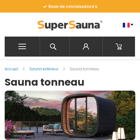
Allez
Base de connaissance’s
au
contenu
Rechercher
Mon pani
Accueil
Sauna extérieur
Sauna tonneau
Sauna tonneau